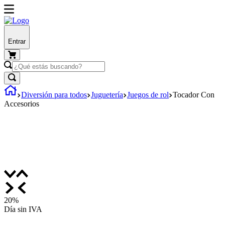
Entrar
Diversión para todos
Juguetería
Juegos de rol
Tocador Con
Accesorios
20%
Día sin IVA