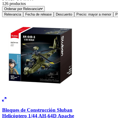
126
productos
Canal Toys
Ordenar por
Relevancia
Relevancia
Fecha de release
Descuento
Precio: mayor a menor
P
LEGO
Golty
Mostrar 2 más
Bloques de Construcción Sluban
Helicóptero 1/44 AH-64D Apache