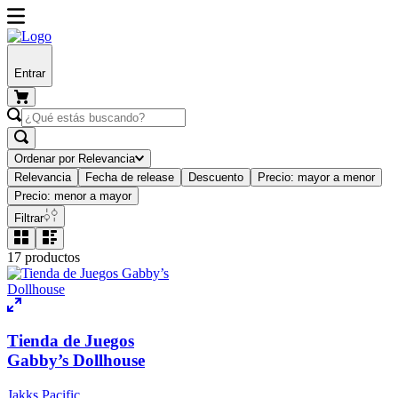
Entrar
Ordenar por
Relevancia
Relevancia
Fecha de release
Descuento
Precio: mayor a menor
Precio: menor a mayor
Filtrar
17
productos
Tienda de Juegos
Gabby’s Dollhouse
Jakks Pacific