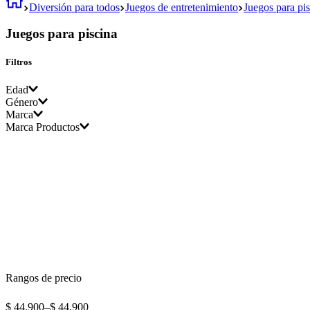
Diversión para todos
Juegos de entretenimiento
Juegos para pi
Juegos para piscina
Filtros
Edad
Género
Marca
4 - 12 Años
Marca Productos
Unisex
Importado
Rangos de precio
$ 44.900
–
$ 44.900