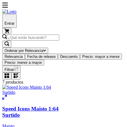
Entrar
Ordenar por
Relevancia
Relevancia
Fecha de release
Descuento
Precio: mayor a menor
Precio: menor a mayor
Filtrar
7
productos
Speed Icons Maisto 1:64
Surtido
Maisto