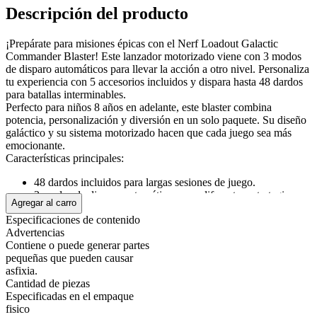
Descripción del producto
¡Prepárate para misiones épicas con el Nerf Loadout Galactic
Commander Blaster! Este lanzador motorizado viene con 3 modos
de disparo automáticos para llevar la acción a otro nivel. Personaliza
tu experiencia con 5 accesorios incluidos y dispara hasta 48 dardos
para batallas interminables.
Perfecto para niños 8 años en adelante, este blaster combina
potencia, personalización y diversión en un solo paquete. Su diseño
galáctico y su sistema motorizado hacen que cada juego sea más
emocionante.
Características principales:
48 dardos incluidos para largas sesiones de juego.
3 modos de disparo automáticos para diferentes estrategias.
Agregar al carro
5 accesorios personalizables para un blaster único.
Especificaciones de contenido
Diseño galáctico futurista que encanta a niños y
Advertencias
coleccionistas.
Contiene o puede generar partes
Ideal para batallas Nerf en interiores y exteriores.
pequeñas que pueden causar
Con el Nerf Loadout Galactic Commander, la diversión no tiene
asfixia.
límites. ¡Lleva la aventura al siguiente nivel y domina cada batalla!
Cantidad de piezas
Especificadas en el empaque
Mostrar más
fisico