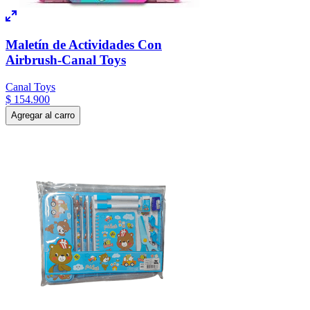
Maletín de Actividades Con
Airbrush-Canal Toys
Canal Toys
$
154
.
900
Agregar al carro