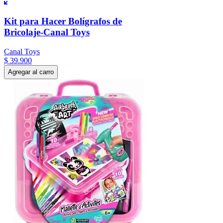
Kit para Hacer Bolígrafos de
Bricolaje-Canal Toys
Canal Toys
$
39
.
900
Agregar al carro