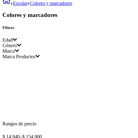
Escolar
Colores y marcadores
Colores y marcadores
Filtros
Edad
Género
Marca
4 - 12 Años
Marca Productos
Unisex
Canal Toys
8 - 13 Años
Importado
Rangos de precio
$ 14.940
–
$ 154.900