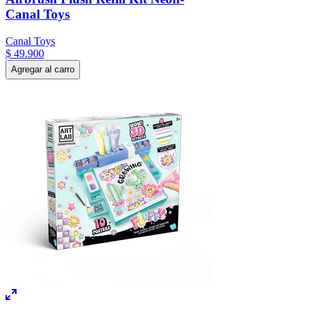
Canal Toys
Canal Toys
$
49
.
900
Agregar al carro