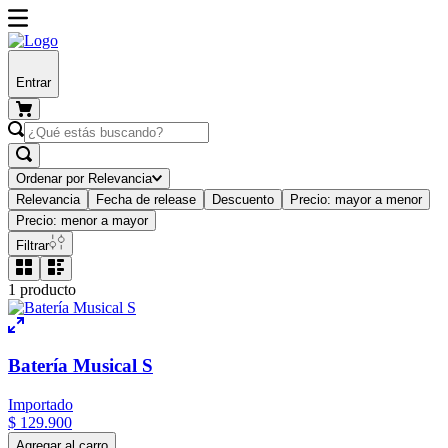
Entrar
Ordenar por
Relevancia
Relevancia
Fecha de release
Descuento
Precio: mayor a menor
Precio: menor a mayor
Filtrar
1
producto
Batería Musical S
Importado
$
129
.
900
Agregar al carro