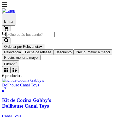
Entrar
Ordenar por
Relevancia
Relevancia
Fecha de release
Descuento
Precio: mayor a menor
Precio: menor a mayor
Filtrar
6
productos
Kit de Cocina Gabby's
Dollhouse Canal Toys
Canal Toys