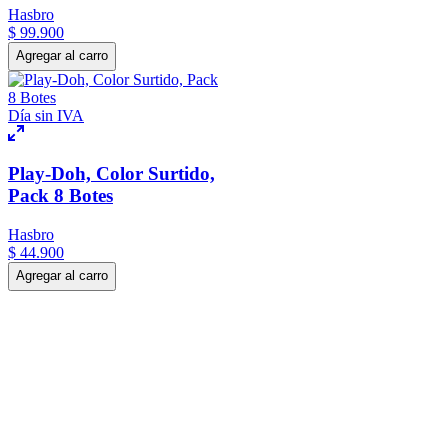
Hasbro
$
99
.
900
Agregar al carro
Día sin IVA
Play-Doh, Color Surtido,
Pack 8 Botes
Hasbro
$
44
.
900
Agregar al carro