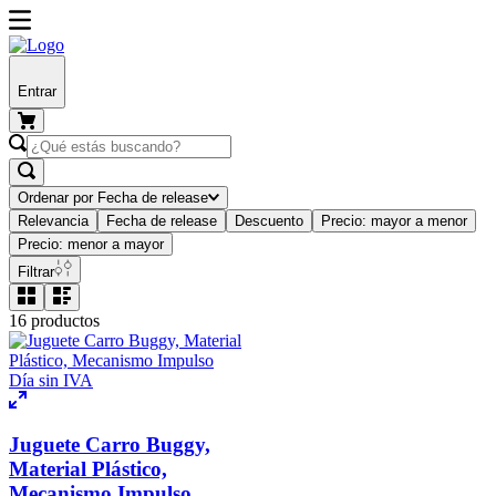
Entrar
Ordenar por
Fecha de release
Relevancia
Fecha de release
Descuento
Precio: mayor a menor
Precio: menor a mayor
Filtrar
16
productos
Día sin IVA
Juguete Carro Buggy,
Material Plástico,
Mecanismo Impulso