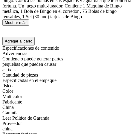
bingo. Coloca las bolitas en sus espacios y aguarda a que te sonría la
fortuna. Un juego multi-jugador. Contiene 1 Maquina de Bingo
metálica, 1 Bola de Bingo en el corredor , 75 Bolas de bingo
reusables, 1 Set (30 und) tarjetas de Bingo.
Mostrar más
Agregar al carro
Especificaciones de contenido
Advertencias
Contiene o puede generar partes
pequeñas que pueden causar
asfixia.
Cantidad de piezas
Especificadas en el empaque
fisico
Color
Multicolor
Fabricante
China
Garantía
Leer Politica de Garantia
Proveedor
china