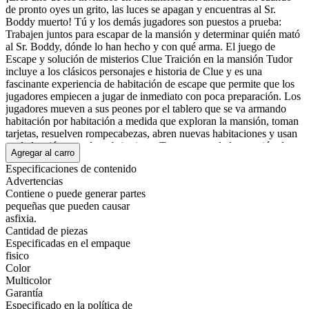
de pronto oyes un grito, las luces se apagan y encuentras al Sr.
Boddy muerto! Tú y los demás jugadores son puestos a prueba:
Trabajen juntos para escapar de la mansión y determinar quién mató
al Sr. Boddy, dónde lo han hecho y con qué arma. El juego de
Escape y solución de misterios Clue Traición en la mansión Tudor
incluye a los clásicos personajes e historia de Clue y es una
fascinante experiencia de habitación de escape que permite que los
jugadores empiecen a jugar de inmediato con poca preparación. Los
jugadores mueven a sus peones por el tablero que se va armando
habitación por habitación a medida que exploran la mansión, toman
tarjetas, resuelven rompecabezas, abren nuevas habitaciones y usan
su deducción para descubrir pistas. Tras escapar de la mansión, los
Agregar al carro
jugadores revisan las pistas que han recolectado para hacer una
Especificaciones de contenido
acusación correcta y ganar la partida. Junta a tus amigos y familiares
Advertencias
para participar en una experiencia inmersiva y cinemática con este
Contiene o puede generar partes
juego que se juega una sola vez. Este juego estilo Escape de la
pequeñas que pueden causar
Habitación es para 1 a 6 jugadores a partir de 10 años y es un regalo
asfixia.
fantástico para los fans de los misterios.
Cantidad de piezas
Mostrar más
Especificadas en el empaque
fisico
Color
Multicolor
Garantía
Especificado en la política de