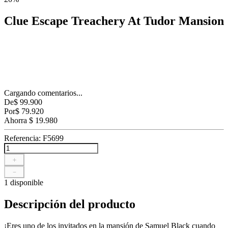
Clue Escape Treachery At Tudor Mansion
Cargando comentarios...
De
$
99
.
900
Por
$
79
.
920
Ahorra
$
19
.
980
Referencia
:
F5699
＋
－
1 disponible
Descripción del producto
¡Eres uno de los invitados en la mansión de Samuel Black cuando