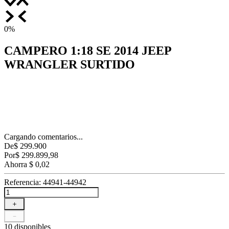
0%
CAMPERO 1:18 SE 2014 JEEP
WRANGLER SURTIDO
Cargando comentarios...
De
$
299
.
900
Por
$
299
.
899
,
98
Ahorra
$
0
,
02
Referencia
:
44941-44942
＋
－
10 disponibles