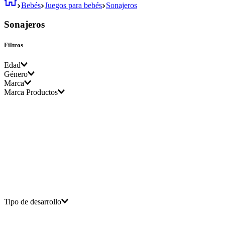
Bebés
Juegos para bebés
Sonajeros
Sonajeros
Filtros
Edad
Género
Marca
0 - 24 meses
Marca Productos
Unisex
Importado
Tipo de desarrollo