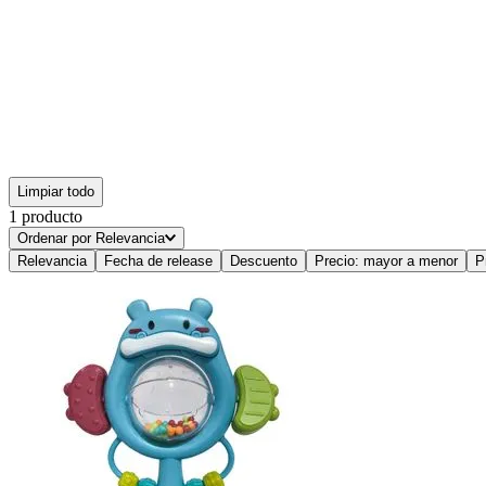
Limpiar todo
1
producto
Ordenar por
Relevancia
Relevancia
Fecha de release
Descuento
Precio: mayor a menor
P