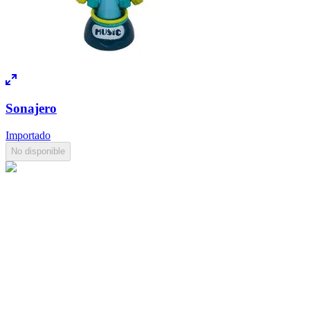
Sonajero
Importado
No disponible