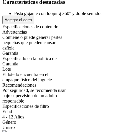
Características destacadas
Pista gigante con looping 360° y doble sentido.
Obstáculos interactivos: tiburón, cabeza de dinosaurio y
Agregar al carro
rampas de impacto.
Especificaciones de contenido
Sección de salto y zona de aceleración.
Advertencias
Dimensiones aproximadas de armado: 130 cm x 91 cm x 27
Contiene o puede generar partes
cm.
pequeñas que pueden causar
Incluye estante exhibidor de 32.4 x 5.8 x 24 cm.
asfixia.
Caja grande: 88 x 9.3 x 55 cm.
Garantía
Colores vibrantes y materiales resistentes.
Especificado en la politica de
Recomendado para niños desde 3 años.
Garantia
Lote
El lote lo encuentra en el
Mostrar más
empaque físico del juguete
Recomendaciones
Por seguridad, se recomienda usar
bajo supervisión de un adulto
responsable
Especificaciones de filtro
Edad
4 - 12 Años
Género
Unisex