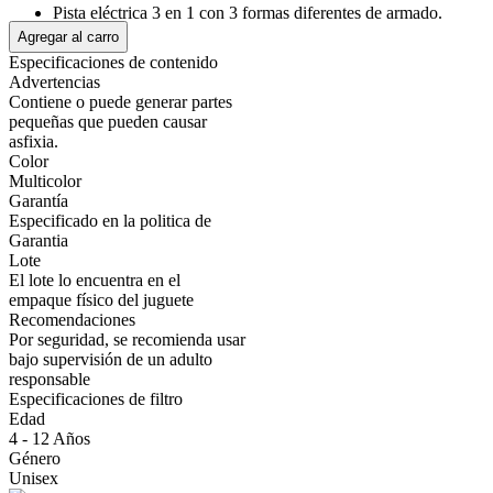
Pista eléctrica 3 en 1 con 3 formas diferentes de armado.
Longitud total: 280 cm.
Agregar al carro
Dimensiones del armado: 100 cm x 50 cm x 12 cm aprox.
Especificaciones de contenido
Incluye 2 autos de carreras y controles de velocidad.
Advertencias
Detalles realistas: barandas, curvas y zonas de adelantamiento.
Contiene o puede generar partes
Material resistente y fácil de ensamblar.
pequeñas que pueden causar
Perfecta para competencias entre amigos o en familia.
asfixia.
Recomendado para niños desde 6 años.
Color
Multicolor
Garantía
Mostrar más
Especificado en la politica de
Garantia
Lote
El lote lo encuentra en el
empaque físico del juguete
Recomendaciones
Por seguridad, se recomienda usar
bajo supervisión de un adulto
responsable
Especificaciones de filtro
Edad
4 - 12 Años
Género
Unisex