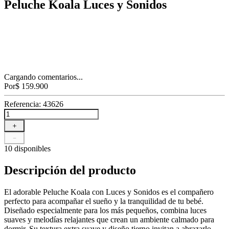
Peluche Koala Luces y Sonidos
Cargando comentarios...
Por
$
159
.
900
Referencia
:
43626
＋
－
10 disponibles
Descripción del producto
El adorable Peluche Koala con Luces y Sonidos es el compañero
perfecto para acompañar el sueño y la tranquilidad de tu bebé.
Diseñado especialmente para los más pequeños, combina luces
suaves y melodías relajantes que crean un ambiente calmado para
dormir. Su textura extra suave y diseño tierno invitan a abrazarlo,