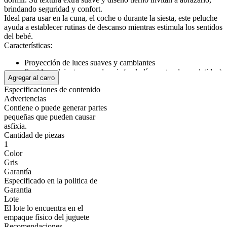
brindando seguridad y confort.
Ideal para usar en la cuna, el coche o durante la siesta, este peluche
ayuda a establecer rutinas de descanso mientras estimula los sentidos
del bebé.
Características:
Proyección de luces suaves y cambiantes
Sonidos relajantes para dormir (melodías, naturaleza y latidos)
Agregar al carro
Material ultra suave y seguro para bebés
Especificaciones de contenido
Tamaño: 24 x 14 x 32 cm
Advertencias
Recomendado desde 0 meses
Contiene o puede generar partes
Diseño tierno con gorrito de sueño
pequeñas que pueden causar
El regalo ideal para recién nacidos o baby showers
asfixia.
Cantidad de piezas
Mostrar más
1
Color
Gris
Garantía
Especificado en la politica de
Garantia
Lote
El lote lo encuentra en el
empaque físico del juguete
Recomendaciones