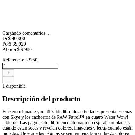
Cargando comentarios...
De
$
49
.
900
Por
$
39
.
920
Ahorra
$
9
.
980
Referencia
:
33250
＋
－
1 disponible
Descripción del producto
Este emocionante y reutilizable libro de actividades presenta escenas
con Skye y los cachorros de PAW Patrol™ en cuatro Water Wow!
tableros! Las páginas del libro encuadernado en espiral son blancas
cuando están secas y revelan colores, imágenes y letras cuando están
mojadas. Deje que las páginas se sequen para borrar; luego colorea