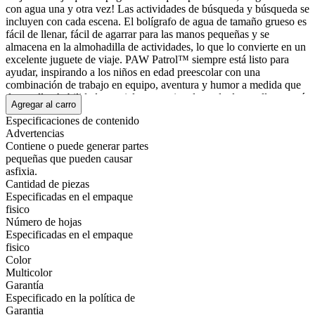
con agua una y otra vez! Las actividades de búsqueda y búsqueda se
incluyen con cada escena. El bolígrafo de agua de tamaño grueso es
fácil de llenar, fácil de agarrar para las manos pequeñas y se
almacena en la almohadilla de actividades, lo que lo convierte en un
excelente juguete de viaje. PAW Patrol™ siempre está listo para
ayudar, inspirando a los niños en edad preescolar con una
combinación de trabajo en equipo, aventura y humor a medida que
desarrollan habilidades sociales, emocionales y de desarrollo a través
Agregar al carro
del juego.
Especificaciones de contenido
Mostrar más
Advertencias
Contiene o puede generar partes
pequeñas que pueden causar
asfixia.
Cantidad de piezas
Especificadas en el empaque
fisico
Número de hojas
Especificadas en el empaque
fisico
Color
Multicolor
Garantía
Especificado en la política de
Garantia