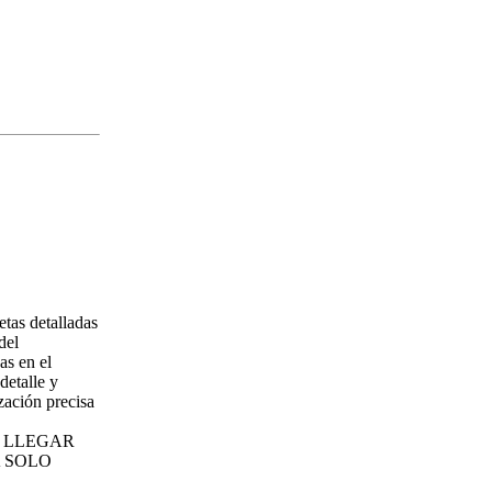
etas detalladas
del
as en el
detalle y
zación precisa
E LLEGAR
 SOLO