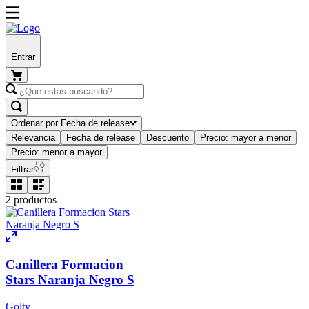
Entrar
Ordenar por
Fecha de release
Relevancia
Fecha de release
Descuento
Precio: mayor a menor
Precio: menor a mayor
Filtrar
2
productos
Canillera Formacion
Stars Naranja Negro S
Golty