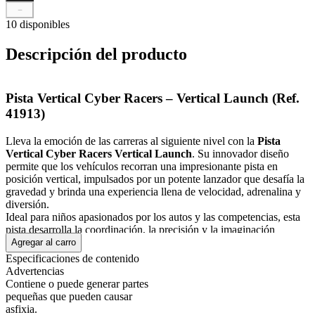
－
10 disponibles
Descripción del producto
Pista Vertical Cyber Racers – Vertical Launch (Ref.
41913)
Lleva la emoción de las carreras al siguiente nivel con la
Pista
Vertical Cyber Racers Vertical Launch
. Su innovador diseño
permite que los vehículos recorran una impresionante pista en
posición vertical, impulsados por un potente lanzador que desafía la
gravedad y brinda una experiencia llena de velocidad, adrenalina y
diversión.
Ideal para niños apasionados por los autos y las competencias, esta
pista desarrolla la coordinación, la precisión y la imaginación
mientras recrean espectaculares acrobacias y carreras.
Agregar al carro
Mostrar más
Especificaciones de contenido
Advertencias
Contiene o puede generar partes
pequeñas que pueden causar
asfixia.