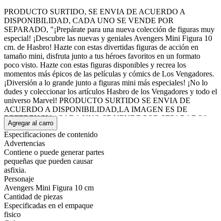
PRODUCTO SURTIDO, SE ENVIA DE ACUERDO A
DISPONIBILIDAD, CADA UNO SE VENDE POR
SEPARADO, "¡Prepárate para una nueva colección de figuras muy
especial! ¡Descubre las nuevas y geniales Avengers Mini Figura 10
cm. de Hasbro! Hazte con estas divertidas figuras de acción en
tamaño mini, disfruta junto a tus héroes favoritos en un formato
poco visto. Hazte con estas figuras disponibles y recrea los
momentos más épicos de las películas y cómics de Los Vengadores.
¡Diversión a lo grande junto a figuras mini más especiales! ¡No lo
dudes y coleccionar los artículos Hasbro de los Vengadores y todo el
universo Marvel! PRODUCTO SURTIDO SE ENVIA DE
ACUERDO A DISPONIBILIDAD,LA IMAGEN ES DE
REFERENCIA, CADA UNO SE VENDE POR SEPARADO"
Agregar al carro
Mostrar más
Especificaciones de contenido
Advertencias
Contiene o puede generar partes
pequeñas que pueden causar
asfixia.
Personaje
Avengers Mini Figura 10 cm
Cantidad de piezas
Especificadas en el empaque
fisico