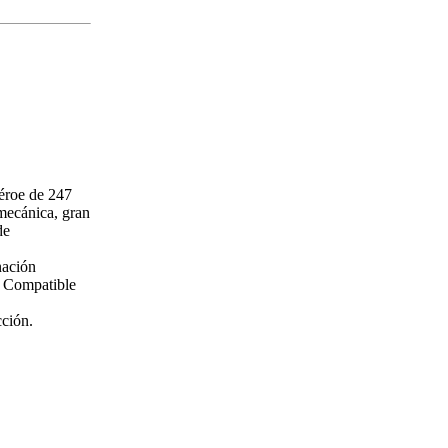
héroe de 247
mecánica, gran
de
nación
. Compatible
cción.