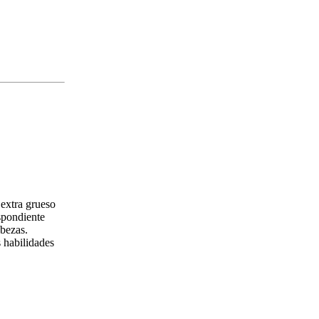
extra grueso
spondiente
abezas.
 habilidades